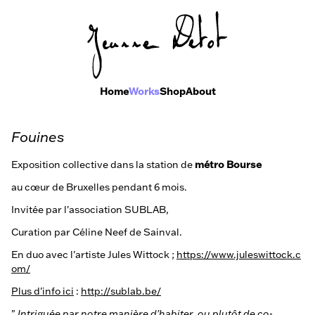
Home
Works
Shop
About
Fouines
Exposition collective dans la station de
métro Bourse
au cœur de Bruxelles pendant 6 mois.
Invitée par l'association SUBLAB,
Curation par Céline Neef de Sainval.
En duo avec l'artiste Jules Wittock ;
https://www.juleswittock.c
om/
Plus d'info ici
:
http://sublab.be/
"
Intriguée par notre manière d'habiter, ou plutôt de co-